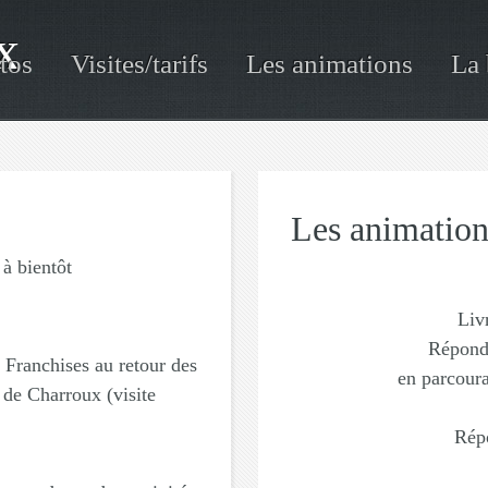
x
tos
Visites/tarifs
Les animations
La 
Les animation
 à bientôt
Livr
Réponde
 Franchises au retour des
en parcoura
 de Charroux (visite
Répo