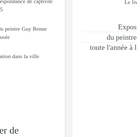
respondance de captivité
Le li
45
Exposi
 du peintre Guy Renne
du peintr
musée
toute l'année à 
tion dans la ville
er de