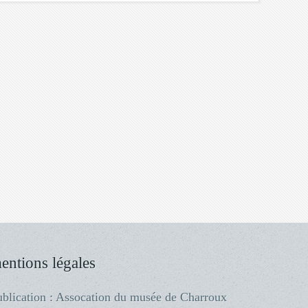
mentions légales
ublication : Assocation du musée de Charroux